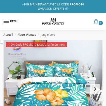
–10%
MAINTENANT AVEC LE CODE
PROMO10
LIVRAISON OFFERTE 📦
MENU
0
Accueil
Fleurs Plantes
Jungle Vert
/
/
-10% Code PROMO10 jusqu'a la fin du mois