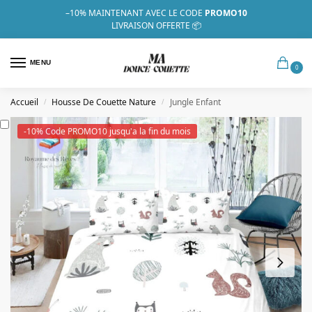
–10%
MAINTENANT AVEC LE CODE
PROMO10
LIVRAISON OFFERTE 📦
MENU
0
Accueil
Housse De Couette Nature
Jungle Enfant
/
/
-10% Code PROMO10 jusqu'a la fin du mois