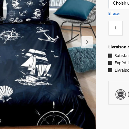
Effacer
Livraison 
Satisf
Expédit
Livrais