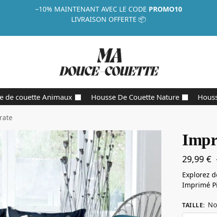
–10%
MAINTENANT AVEC LE CODE
PROMO10
LIVRAISON OFFERTE 📦
e de couette Animaux
Housse De Couette Nature
Houss
rate
Impr
29,99
€
Explorez d
Imprimé Pi
No
TAILLE
: