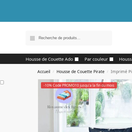
Recherche
Housse de Couette Ado
Par couleur
Houss
Accueil
Housse de Couette Pirate
Imprimé Pi
/
/
-10% Code PROMO10 jusqu'a la fin du mois