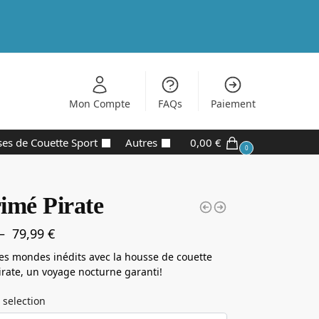
Mon Compte
FAQs
Paiement
es de Couette Sport
Autres
0,00
€
0
imé Pirate
–
79,99
€
es mondes inédits avec la housse de couette
rate, un voyage nocturne garanti!
 selection