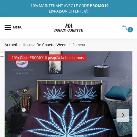
–10%
MAINTENANT AVEC LE CODE
PROMO10
LIVRAISON OFFERTE 📦
MENU
0
Accueil
Housse De Couette Weed
Fumeur
/
/
-10% Code PROMO10 jusqu'a la fin du mois