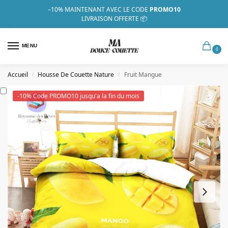
–10%
MAINTENANT AVEC LE CODE
PROMO10
LIVRAISON OFFERTE 📦
MENU
0
Accueil
Housse De Couette Nature
Fruit Mangue
/
/
-10% Code PROMO10 jusqu'a la fin du mois