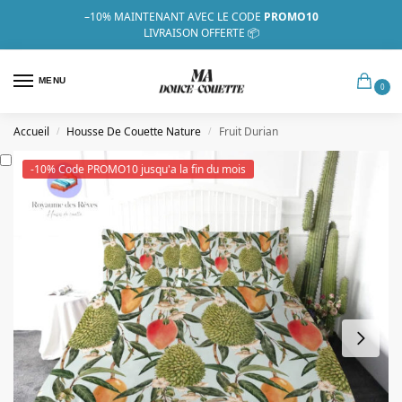
–10%
MAINTENANT AVEC LE CODE
PROMO10
LIVRAISON OFFERTE 📦
MENU
0
Accueil
Housse De Couette Nature
Fruit Durian
/
/
-10% Code PROMO10 jusqu'a la fin du mois