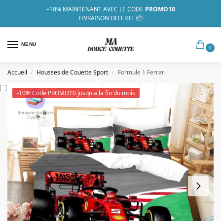
–10%
MAINTENANT AVEC LE CODE
PROMO10
LIVRAISON OFFERTE 📦
MENU
0
Accueil
Housses de Couette Sport
Formule 1 Ferrari
/
/
-10% Code PROMO10 jusqu'a la fin du mois