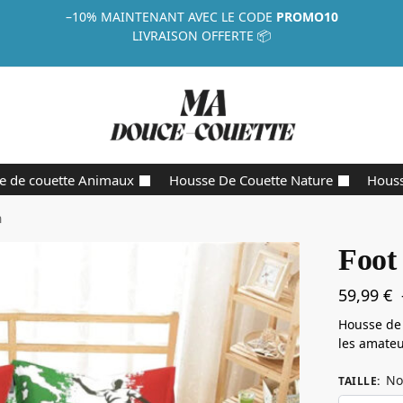
–10%
MAINTENANT AVEC LE CODE
PROMO10
LIVRAISON OFFERTE 📦
e de couette Animaux
Housse De Couette Nature
Houss
n
Foot 
59,99
€
Housse de 
les amateu
No
TAILLE
: