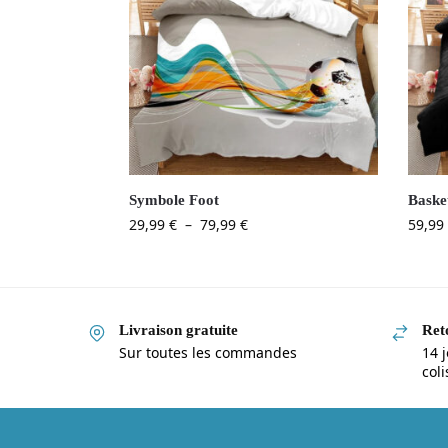
Symbole Foot
Baske
29,99
€
–
79,99
€
59,99
Livraison gratuite
Reto
Sur toutes les commandes
14 j
col