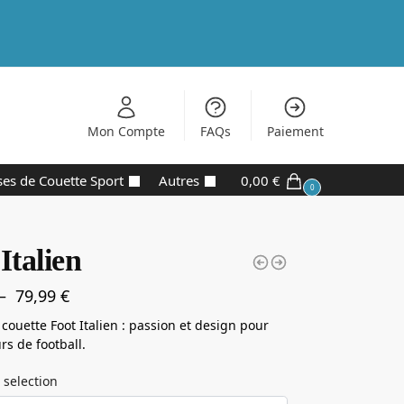
Mon Compte
FAQs
Paiement
es de Couette Sport
Autres
0,00
€
0
Italien
–
79,99
€
couette Foot Italien : passion et design pour
rs de football.
 selection