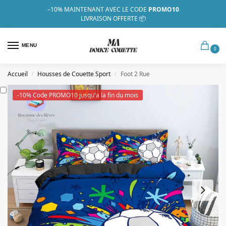
–10%
MAINTENANT AVEC LE CODE
PROMO10
LIVRAISON OFFERTE 📦
MENU
0
Accueil
Housses de Couette Sport
Foot 2 Rue
/
/
-10% Code PROMO10 jusqu'a la fin du mois