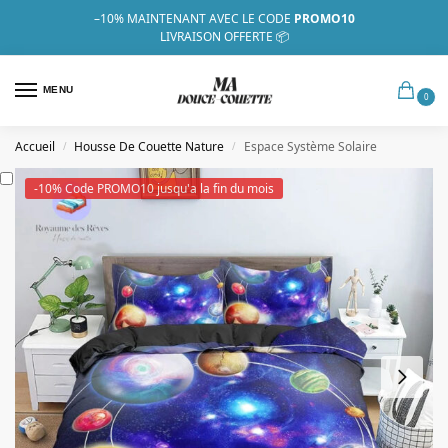
–10%
MAINTENANT AVEC LE CODE
PROMO10
LIVRAISON OFFERTE 📦
MENU
0
Accueil
Housse De Couette Nature
Espace Système Solaire
/
/
-10% Code PROMO10 jusqu'a la fin du mois