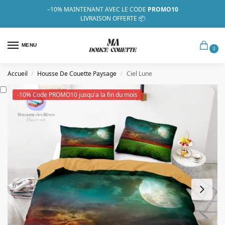
–10%
MAINTENANT AVEC LE CODE
PROMO10
LIVRAISON OFFERTE 📦
MENU
0
Accueil
Housse De Couette Paysage
Ciel Lune
/
/
-10% Code PROMO10 jusqu'a la fin du mois