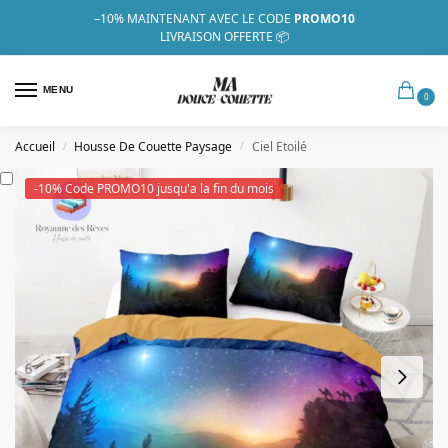
–10%
MAINTENANT AVEC LE CODE
PROMO10
LIVRAISON OFFERTE 📦
MENU
0
Accueil
Housse De Couette Paysage
Ciel Etoilé
/
/
-10% Code PROMO10 jusqu'a la fin du mois