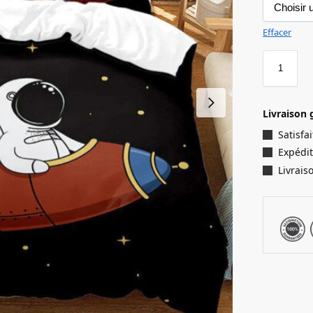
Effacer
Livraison 
Satisf
Expédit
Livrais