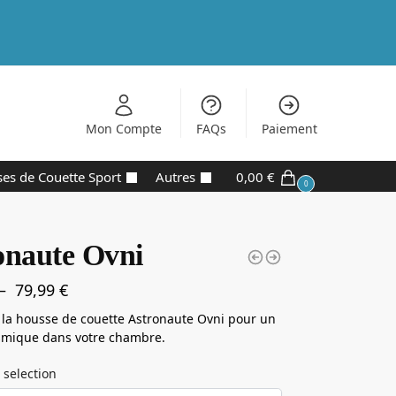
Mon Compte
FAQs
Paiement
es de Couette Sport
Autres
0,00
€
0
onaute Ovni
–
79,99
€
la housse de couette Astronaute Ovni pour un
smique dans votre chambre.
 selection