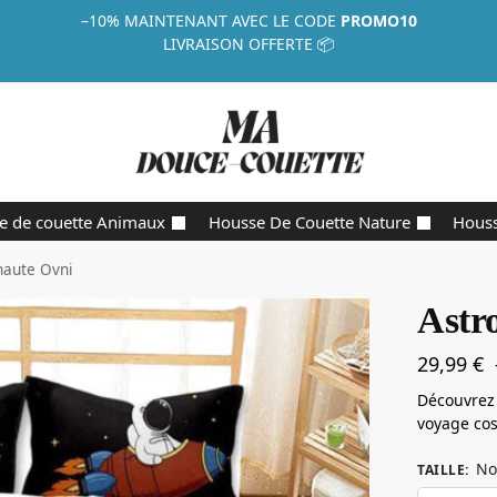
–10%
MAINTENANT AVEC LE CODE
PROMO10
LIVRAISON OFFERTE 📦
e de couette Animaux
Housse De Couette Nature
Houss
naute Ovni
Astr
29,99
€
Découvrez 
voyage co
No
TAILLE
: