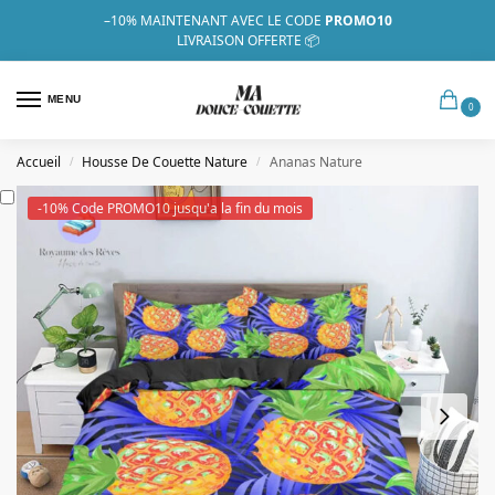
–10%
MAINTENANT AVEC LE CODE
PROMO10
LIVRAISON OFFERTE 📦
MENU
0
Accueil
Housse De Couette Nature
Ananas Nature
/
/
-10% Code PROMO10 jusqu'a la fin du mois